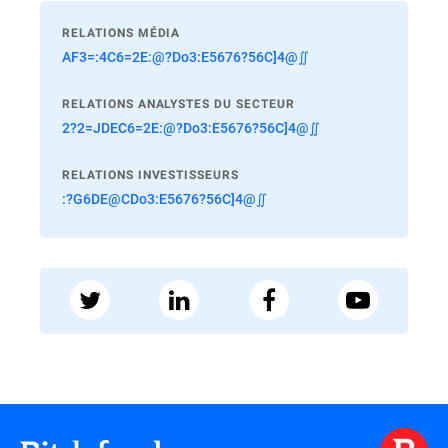
RELATIONS MÉDIA
AF3=:4C6=2E:@?Do3:E5676?56C]4@∬
RELATIONS ANALYSTES DU SECTEUR
2?2=JDEC6=2E:@?Do3:E5676?56C]4@∬
RELATIONS INVESTISSEURS
:?G6DE@CDo3:E5676?56C]4@∬