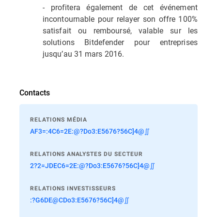
- profitera également de cet événement
incontournable pour relayer son offre 100%
satisfait ou remboursé, valable sur les
solutions Bitdefender pour entreprises
jusqu’au 31 mars 2016.
Contacts
RELATIONS MÉDIA
AF3=:4C6=2E:@?Do3:E5676?56C]4@∬
RELATIONS ANALYSTES DU SECTEUR
2?2=JDEC6=2E:@?Do3:E5676?56C]4@∬
RELATIONS INVESTISSEURS
:?G6DE@CDo3:E5676?56C]4@∬