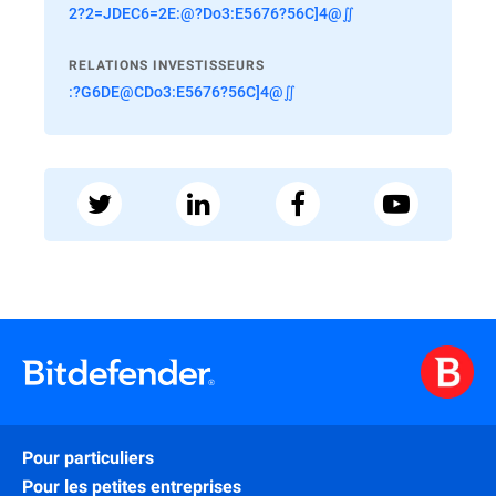
2?2=JDEC6=2E:@?Do3:E5676?56C]4@∬
RELATIONS INVESTISSEURS
:?G6DE@CDo3:E5676?56C]4@∬
Pour particuliers
Pour les petites entreprises