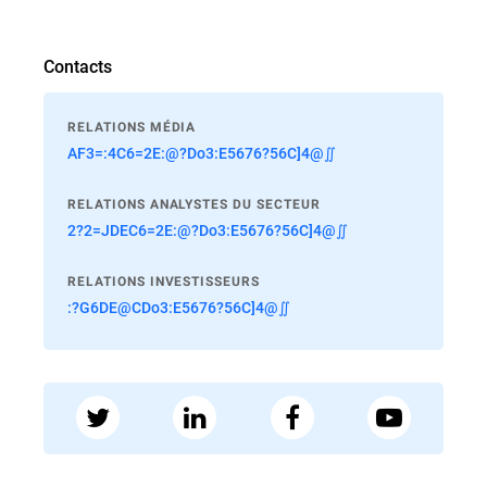
Contacts
RELATIONS MÉDIA
AF3=:4C6=2E:@?Do3:E5676?56C]4@∬
RELATIONS ANALYSTES DU SECTEUR
2?2=JDEC6=2E:@?Do3:E5676?56C]4@∬
RELATIONS INVESTISSEURS
:?G6DE@CDo3:E5676?56C]4@∬