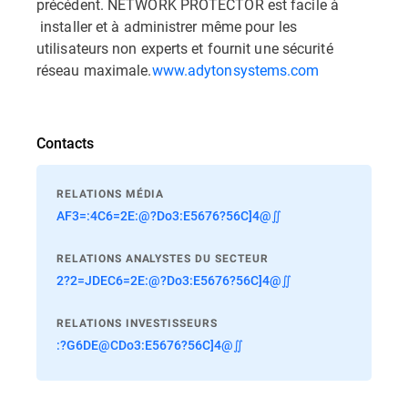
précédent. NETWORK PROTECTOR est facile à
installer et à administrer même pour les
utilisateurs non experts et fournit une sécurité
réseau maximale.
www.adytonsystems.com
Contacts
RELATIONS MÉDIA
AF3=:4C6=2E:@?Do3:E5676?56C]4@∬
RELATIONS ANALYSTES DU SECTEUR
2?2=JDEC6=2E:@?Do3:E5676?56C]4@∬
RELATIONS INVESTISSEURS
:?G6DE@CDo3:E5676?56C]4@∬