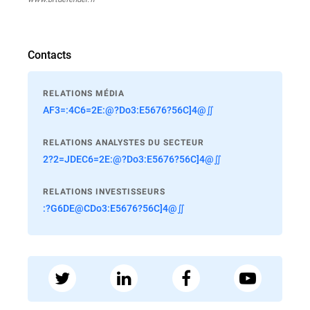
Contacts
RELATIONS MÉDIA
AF3=:4C6=2E:@?Do3:E5676?56C]4@∬
RELATIONS ANALYSTES DU SECTEUR
2?2=JDEC6=2E:@?Do3:E5676?56C]4@∬
RELATIONS INVESTISSEURS
:?G6DE@CDo3:E5676?56C]4@∬