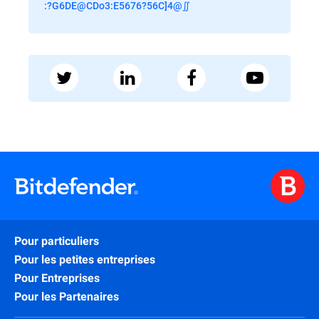
:?G6DE@CDo3:E5676?56C]4@∬
Pour particuliers
Pour les petites entreprises
Pour Entreprises
Pour les Partenaires