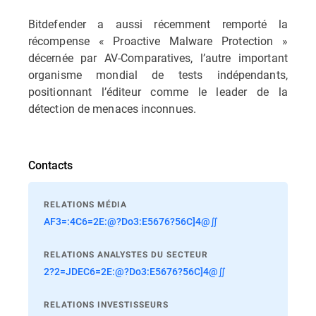
Bitdefender a aussi récemment remporté la
récompense « Proactive Malware Protection »
décernée par AV-Comparatives, l’autre important
organisme mondial de tests indépendants,
positionnant l’éditeur comme le leader de la
détection de menaces inconnues.
Contacts
RELATIONS MÉDIA
AF3=:4C6=2E:@?Do3:E5676?56C]4@∬
RELATIONS ANALYSTES DU SECTEUR
2?2=JDEC6=2E:@?Do3:E5676?56C]4@∬
RELATIONS INVESTISSEURS