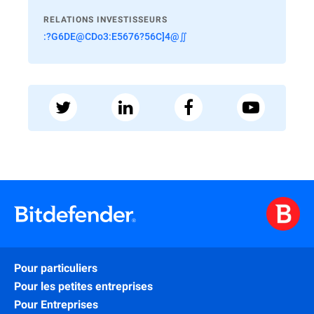
RELATIONS INVESTISSEURS
:?G6DE@CDo3:E5676?56C]4@∬
Pour particuliers
Pour les petites entreprises
Pour Entreprises