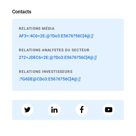
Contacts
RELATIONS MÉDIA
AF3=:4C6=2E:@?Do3:E5676?56C]4@∬
RELATIONS ANALYSTES DU SECTEUR
2?2=JDEC6=2E:@?Do3:E5676?56C]4@∬
RELATIONS INVESTISSEURS
:?G6DE@CDo3:E5676?56C]4@∬