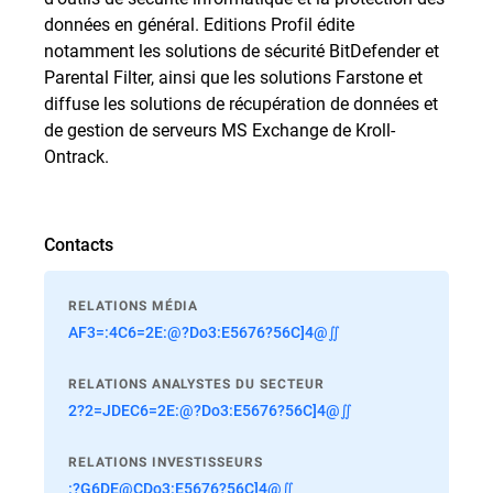
données en général. Editions Profil édite
notamment les solutions de sécurité BitDefender et
Parental Filter, ainsi que les solutions Farstone et
diffuse les solutions de récupération de données et
de gestion de serveurs MS Exchange de Kroll-
Ontrack.
Contacts
RELATIONS MÉDIA
AF3=:4C6=2E:@?Do3:E5676?56C]4@∬
RELATIONS ANALYSTES DU SECTEUR
2?2=JDEC6=2E:@?Do3:E5676?56C]4@∬
RELATIONS INVESTISSEURS
:?G6DE@CDo3:E5676?56C]4@∬