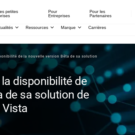
es petites
Pour
Pour les
prises
Entreprises
Partenaires
tualités
Ressources
Marque
Carrières
nibilité de la nouvelle version Bêta de sa solution
a disponibilité de
a de sa solution de
 Vista