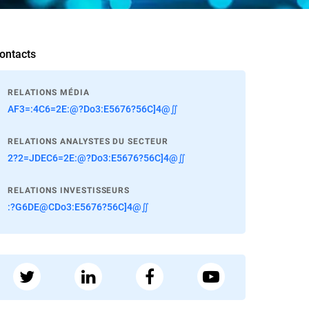
ontacts
RELATIONS MÉDIA
AF3=:4C6=2E:@?Do3:E5676?56C]4@∬
RELATIONS ANALYSTES DU SECTEUR
2?2=JDEC6=2E:@?Do3:E5676?56C]4@∬
RELATIONS INVESTISSEURS
:?G6DE@CDo3:E5676?56C]4@∬