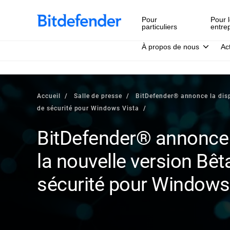
Pour
Pour l
particuliers
entre
À propos de nous
Ac
Accueil
Salle de presse
BitDefender® annonce la dispo
de sécurité pour Windows Vista
BitDefender® annonce l
la nouvelle version Bêt
sécurité pour Windows