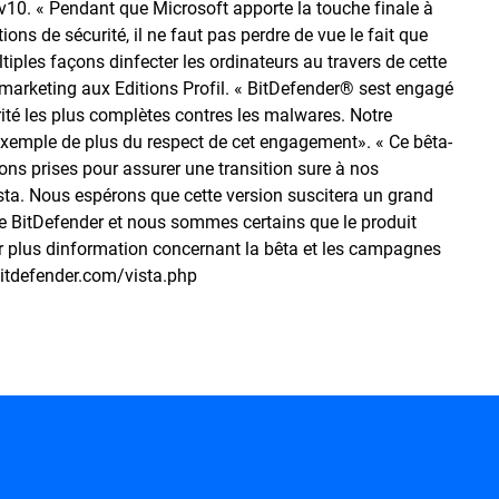
 v10. « Pendant que Microsoft apporte la touche finale à
s de sécurité, il ne faut pas perdre de vue le fait que
iples façons dinfecter les ordinateurs au travers de cette
 marketing aux Editions Profil. « BitDefender® sest engagé
urité les plus complètes contres les malwares. Notre
xemple de plus du respect de cet engagement». « Ce bêta-
ons prises pour assurer une transition sure à nos
sta. Nous espérons que cette version suscitera un grand
 de BitDefender et nous sommes certains que le produit
ur plus dinformation concernant la bêta et les campagnes
bitdefender.com/vista.php