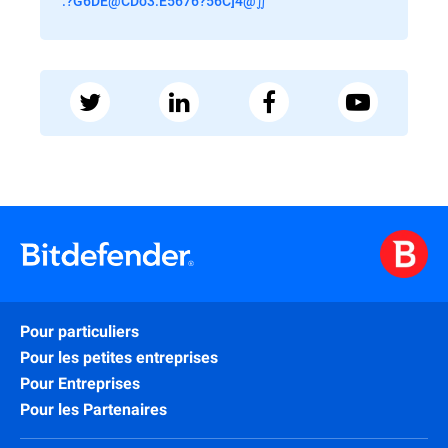
:?G6DE@CDo3:E5676?56C]4@∬
Pour particuliers
Pour les petites entreprises
Pour Entreprises
Pour les Partenaires