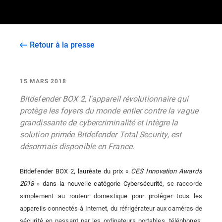
Retour à la presse
15 MARS 2018
Bitdefender BOX 2, l'appareil révolutionnaire qui
protège les foyers du monde entier contre la vague
grandissante de cybercriminalité et intègre la
solution primée Bitdefender Total Security, est
désormais disponible en France.
Bitdefender BOX 2, lauréate du prix «
CES Innovation Awards
2018
» dans la nouvelle catégorie Cybersécurité,
se raccorde
simplement au routeur domestique pour protéger tous les
appareils connectés à Internet, du réfrigérateur aux caméras de
sécurité en passant par les ordinateurs portables, téléphones,