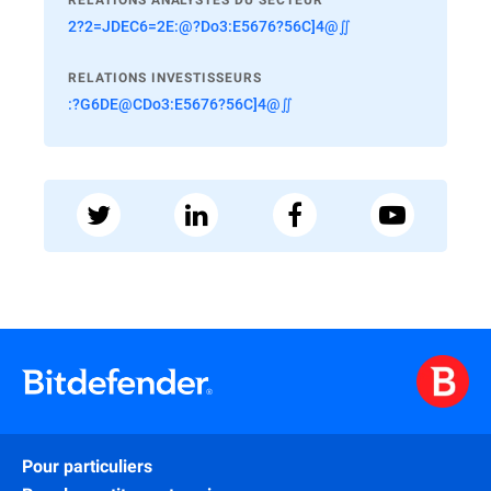
RELATIONS ANALYSTES DU SECTEUR
2?2=JDEC6=2E:@?Do3:E5676?56C]4@∬
RELATIONS INVESTISSEURS
:?G6DE@CDo3:E5676?56C]4@∬
Pour particuliers