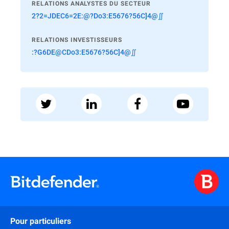
RELATIONS ANALYSTES DU SECTEUR
2?2=JDEC6=2E:@?Do3:E5676?56C]4@∬
RELATIONS INVESTISSEURS
:?G6DE@CDo3:E5676?56C]4@∬
Pour particuliers