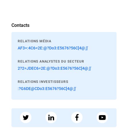
Contacts
RELATIONS MÉDIA
AF3=:4C6=2E:@?Do3:E5676?56C]4@∬
RELATIONS ANALYSTES DU SECTEUR
2?2=JDEC6=2E:@?Do3:E5676?56C]4@∬
RELATIONS INVESTISSEURS
:?G6DE@CDo3:E5676?56C]4@∬