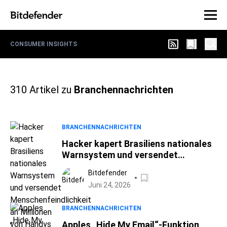
CONSUMER INSIGHTS
310
Artikel zu
Branchennachrichten
BRANCHENNACHRICHTEN
Hacker kapert Brasiliens nationales
Warnsystem und versendet
Menschenfeindlichkeit an Millionen
Bitdefender
von Handys
Juni 24, 2026
BRANCHENNACHRICHTEN
Apples „Hide My Email“-Funktion