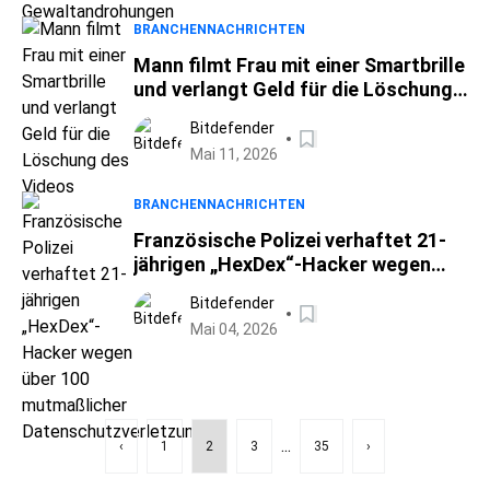
BRANCHENNACHRICHTEN
Mann filmt Frau mit einer Smartbrille
und verlangt Geld für die Löschung
des Videos
Bitdefender
Mai 11, 2026
BRANCHENNACHRICHTEN
Französische Polizei verhaftet 21-
jährigen „HexDex“-Hacker wegen
über 100 mutmaßlicher
Bitdefender
Datenschutzverletzungen
Mai 04, 2026
...
‹
1
2
3
35
›