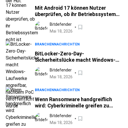
Mit Android 17 können Nutzer
überprüfen, ob ihr Betriebssystem
echt ist
Bitdefender
Mai 18, 2026
BRANCHENNACHRICHTEN
BitLocker-Zero-Day-
Sicherheitslücke macht Windows-
Laufwerke angreifbar, nachdem PoC
Bitdefender
veröffentlicht wurde
Mai 18, 2026
BRANCHENNACHRICHTEN
Wenn Ransomware handgreiflich
wird: Cyberkriminelle greifen zu
Gewaltandrohungen
Bitdefender
Mai 18, 2026