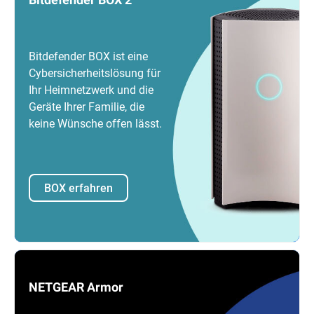
Bitdefender BOX ist eine
Cybersicherheitslösung für
Ihr Heimnetzwerk und die
Geräte Ihrer Familie, die
keine Wünsche offen lässt.
BOX erfahren
NETGEAR Armor