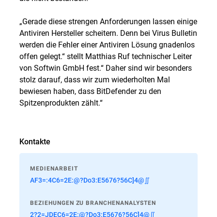
„Gerade diese strengen Anforderungen lassen einige
Antiviren Hersteller scheitern. Denn bei Virus Bulletin
werden die Fehler einer Antiviren Lösung gnadenlos
offen gelegt.“ stellt Matthias Ruf technischer Leiter
von Softwin GmbH fest.“ Daher sind wir besonders
stolz darauf, dass wir zum wiederholten Mal
bewiesen haben, dass BitDefender zu den
Spitzenprodukten zählt.“
Kontakte
MEDIENARBEIT
AF3=:4C6=2E:@?Do3:E5676?56C]4@∬
BEZIEHUNGEN ZU BRANCHENANALYSTEN
2?2=JDEC6=2E:@?Do3:E5676?56C]4@∬