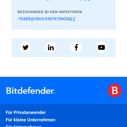
BEZIEHUNGEN ZU DEN INVESTOREN
:?G6DE@CDo3:E5676?56C]4@∬
Für Privatanwender
Für kleine Unternehmen