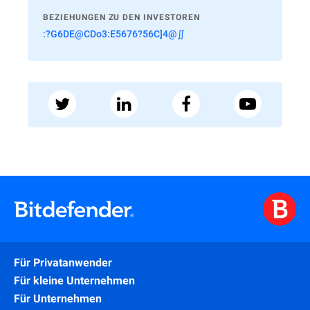
BEZIEHUNGEN ZU DEN INVESTOREN
:?G6DE@CDo3:E5676?56C]4@∬
Für Privatanwender
Für kleine Unternehmen
Für Unternehmen