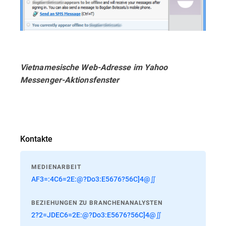
Vietnamesische Web-Adresse im Yahoo
Messenger-Aktionsfenster
Kontakte
MEDIENARBEIT
AF3=:4C6=2E:@?Do3:E5676?56C]4@∬
BEZIEHUNGEN ZU BRANCHENANALYSTEN
2?2=JDEC6=2E:@?Do3:E5676?56C]4@∬