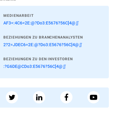
MEDIENARBEIT
AF3=:4C6=2E:@?Do3:E5676?56C]4@∬
BEZIEHUNGEN ZU BRANCHENANALYSTEN
2?2=JDEC6=2E:@?Do3:E5676?56C]4@∬
BEZIEHUNGEN ZU DEN INVESTOREN
:?G6DE@CDo3:E5676?56C]4@∬