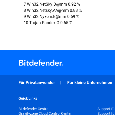
7 Win32.NetSky.D@mm 0.92 %
8 Win32.Netsky.AA@mm 0.88 %
9 Win32.Nyxem.E@mm 0.69 %
10 Trojan.Pandex.G 0.65 %
Für Privatanwender
Für kleine Unternehmen
Quick Links
Bitdefender Central
Support fü
Gravityzone Cloud Control Center
Support f