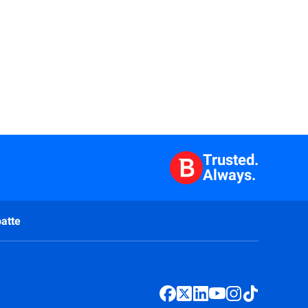
Trusted.
Always.
atte