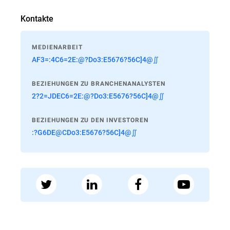
Kontakte
MEDIENARBEIT
AF3=:4C6=2E:@?Do3:E5676?56C]4@∬
BEZIEHUNGEN ZU BRANCHENANALYSTEN
2?2=JDEC6=2E:@?Do3:E5676?56C]4@∬
BEZIEHUNGEN ZU DEN INVESTOREN
:?G6DE@CDo3:E5676?56C]4@∬