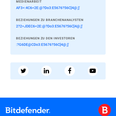
MEDIENARBEIT
AF3=:4C6=2E:@?Do3:E5676?56C]4@∬
BEZIEHUNGEN ZU BRANCHENANALYSTEN
2?2=JDEC6=2E:@?Do3:E5676?56C]4@∬
BEZIEHUNGEN ZU DEN INVESTOREN
:?G6DE@CDo3:E5676?56C]4@∬