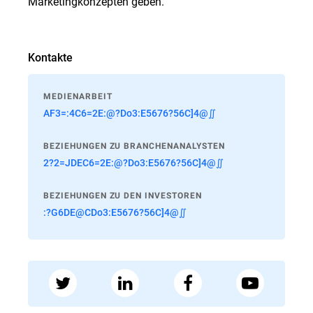
Marketingkonzepten geben.
Kontakte
MEDIENARBEIT
AF3=:4C6=2E:@?Do3:E5676?56C]4@∬
BEZIEHUNGEN ZU BRANCHENANALYSTEN
2?2=JDEC6=2E:@?Do3:E5676?56C]4@∬
BEZIEHUNGEN ZU DEN INVESTOREN
:?G6DE@CDo3:E5676?56C]4@∬