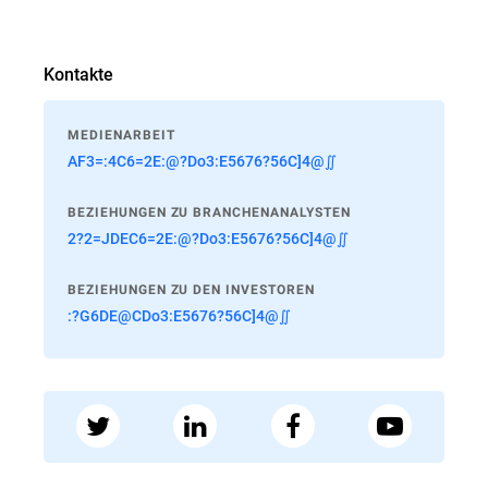
Kontakte
MEDIENARBEIT
AF3=:4C6=2E:@?Do3:E5676?56C]4@∬
BEZIEHUNGEN ZU BRANCHENANALYSTEN
2?2=JDEC6=2E:@?Do3:E5676?56C]4@∬
BEZIEHUNGEN ZU DEN INVESTOREN
:?G6DE@CDo3:E5676?56C]4@∬