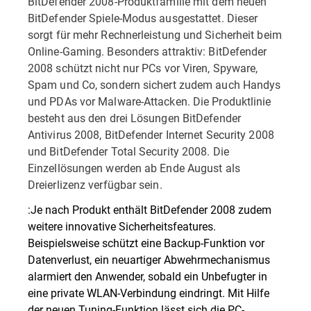
BitDefender 2008-Produktfamilie mit dem neuen
BitDefender Spiele-Modus ausgestattet. Dieser
sorgt für mehr Rechnerleistung und Sicherheit beim
Online-Gaming. Besonders attraktiv: BitDefender
2008 schützt nicht nur PCs vor Viren, Spyware,
Spam und Co, sondern sichert zudem auch Handys
und PDAs vor Malware-Attacken. Die Produktlinie
besteht aus den drei Lösungen BitDefender
Antivirus 2008, BitDefender Internet Security 2008
und BitDefender Total Security 2008. Die
Einzellösungen werden ab Ende August als
Dreierlizenz verfügbar sein.
:Je nach Produkt enthält BitDefender 2008 zudem
weitere innovative Sicherheitsfeatures.
Beispielsweise schützt eine Backup-Funktion vor
Datenverlust, ein neuartiger Abwehrmechanismus
alarmiert den Anwender, sobald ein Unbefugter in
eine private WLAN-Verbindung eindringt. Mit Hilfe
der neuen Tuning-Funktion lässt sich die PC-