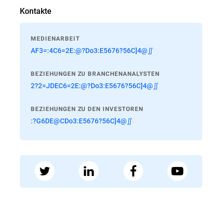
Kontakte
MEDIENARBEIT
AF3=:4C6=2E:@?Do3:E5676?56C]4@∬
BEZIEHUNGEN ZU BRANCHENANALYSTEN
2?2=JDEC6=2E:@?Do3:E5676?56C]4@∬
BEZIEHUNGEN ZU DEN INVESTOREN
:?G6DE@CDo3:E5676?56C]4@∬