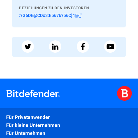
BEZIEHUNGEN ZU DEN INVESTOREN
:?G6DE@CDo3:E5676?56C]4@∬
Für Privatanwender
Für kleine Unternehmen
Für Unternehmen