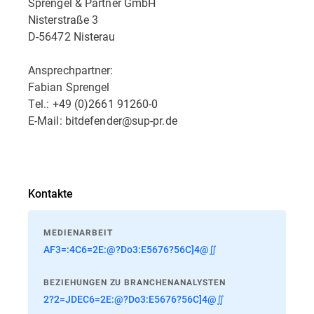
Sprengel & Partner GmbH
Nisterstraße 3
D-56472 Nisterau
Ansprechpartner:
Fabian Sprengel
Tel.: +49 (0)2661 91260-0
E-Mail: bitdefender@sup-pr.de
Kontakte
MEDIENARBEIT
AF3=:4C6=2E:@?Do3:E5676?56C]4@∬
BEZIEHUNGEN ZU BRANCHENANALYSTEN
2?2=JDEC6=2E:@?Do3:E5676?56C]4@∬