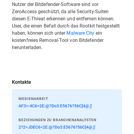
Nutzer der Bitdefender-Software sind vor
ZeroAccess geschützt, da alle Security-Suiten
diesen E-Threat erkennen und entfernen können.
User, die einen Befall durch das Rootkit festgestellt
haben, können sich unter
Malware City
ein
kostenfreies Removal-Tool von Bitdefender
herunterladen.
Kontakte
MEDIENARBEIT
AF3=:4C6=2E:@?Do3:E5676?56C]4@∬
BEZIEHUNGEN ZU BRANCHENANALYSTEN
2?2=JDEC6=2E:@?Do3:E5676?56C]4@∬