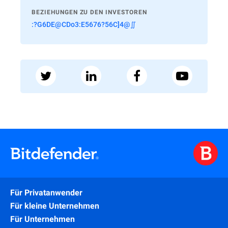
BEZIEHUNGEN ZU DEN INVESTOREN
:?G6DE@CDo3:E5676?56C]4@∬
Für Privatanwender
Für kleine Unternehmen
Für Unternehmen