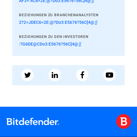
AF3=:4C6=2E:@?Do3:E5676?56C]4@∬
BEZIEHUNGEN ZU BRANCHENANALYSTEN
2?2=JDEC6=2E:@?Do3:E5676?56C]4@∬
BEZIEHUNGEN ZU DEN INVESTOREN
:?G6DE@CDo3:E5676?56C]4@∬