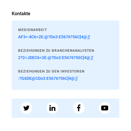
Kontakte
MEDIENARBEIT
AF3=:4C6=2E:@?Do3:E5676?56C]4@∬
BEZIEHUNGEN ZU BRANCHENANALYSTEN
2?2=JDEC6=2E:@?Do3:E5676?56C]4@∬
BEZIEHUNGEN ZU DEN INVESTOREN
:?G6DE@CDo3:E5676?56C]4@∬