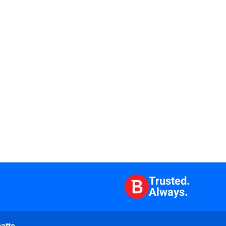
Trusted.
Always.
atte