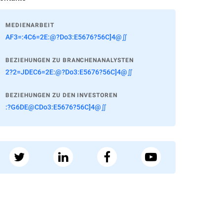
MEDIENARBEIT
AF3=:4C6=2E:@?Do3:E5676?56C]4@∬
BEZIEHUNGEN ZU BRANCHENANALYSTEN
2?2=JDEC6=2E:@?Do3:E5676?56C]4@∬
BEZIEHUNGEN ZU DEN INVESTOREN
:?G6DE@CDo3:E5676?56C]4@∬