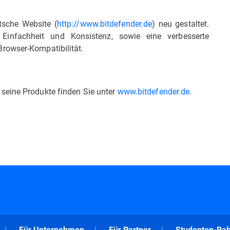
tsche Website (
http://www.bitdefender.de
) neu gestaltet.
r Einfachheit und Konsistenz, sowie eine verbesserte
Browser-Kompatibilität.
seine Produkte finden Sie unter
www.bitdefender.de
.
Für Unternehmen
Für Partner
Studenten-Rab