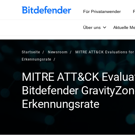
Für Privatanwender
F
Über uns
Aktuelle M
Startseite
Newsroom
MITRE ATT&CK Evaluations for E
Erkennungsrate
MITRE ATT&CK Evaluati
Bitdefender GravityZon
Erkennungsrate