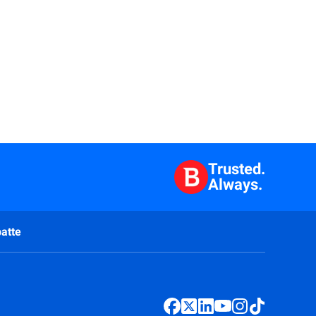
Trusted.
Always.
atte