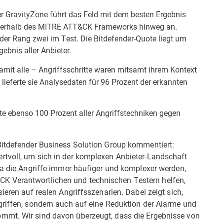
er GravityZone
führt das Feld mit dem besten Ergebnis
e innerhalb des MITRE ATT&CK Frameworks hinweg an.
er Rang zwei im Test. Die Bitdefender-Quote liegt um
ebnis aller Anbieter.
amit alle – Angriffsschritte waren mitsamt ihrem Kontext
lieferte sie Analysedaten für 96 Prozent der erkannten
te ebenso 100 Prozent aller Angriffstechniken gegen
Bitdefender Business Solution Group kommentiert:
rtvoll, um sich in der komplexen Anbieter-Landschaft
Da die Angriffe immer häufiger und komplexer werden,
 Verantwortlichen und technischen Testern helfen,
ieren auf realen Angriffsszenarien. Dabei zeigt sich,
griffen, sondern auch auf eine Reduktion der Alarme und
mmt. Wir sind davon überzeugt, dass die Ergebnisse von