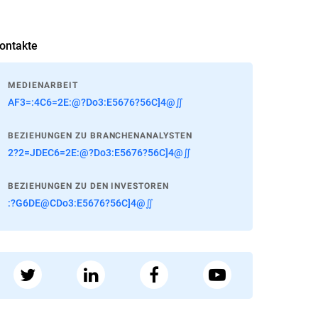
ontakte
MEDIENARBEIT
AF3=:4C6=2E:@?Do3:E5676?56C]4@∬
BEZIEHUNGEN ZU BRANCHENANALYSTEN
2?2=JDEC6=2E:@?Do3:E5676?56C]4@∬
BEZIEHUNGEN ZU DEN INVESTOREN
:?G6DE@CDo3:E5676?56C]4@∬