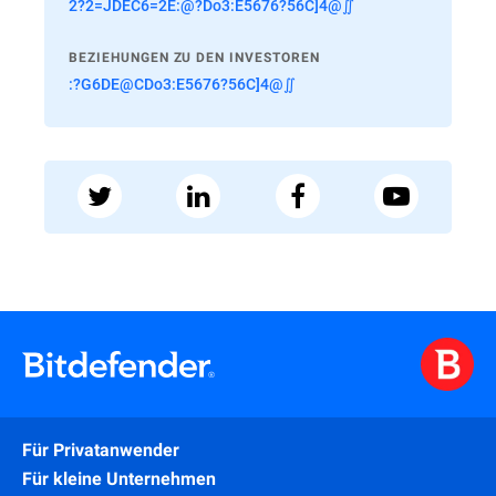
2?2=JDEC6=2E:@?Do3:E5676?56C]4@∬
BEZIEHUNGEN ZU DEN INVESTOREN
:?G6DE@CDo3:E5676?56C]4@∬
Für Privatanwender
Für kleine Unternehmen