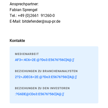
Ansprechpartner:
Fabian Sprengel
Tel.: +49 (0)2661  91260-0
E-Mail: bitdefender@sup-pr.de
Kontakte
MEDIENARBEIT
AF3=:4C6=2E:@?Do3:E5676?56C]4@∬
BEZIEHUNGEN ZU BRANCHENANALYSTEN
2?2=JDEC6=2E:@?Do3:E5676?56C]4@∬
BEZIEHUNGEN ZU DEN INVESTOREN
:?G6DE@CDo3:E5676?56C]4@∬