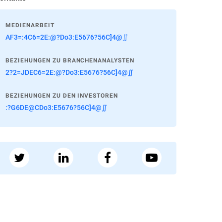
MEDIENARBEIT
AF3=:4C6=2E:@?Do3:E5676?56C]4@∬
BEZIEHUNGEN ZU BRANCHENANALYSTEN
2?2=JDEC6=2E:@?Do3:E5676?56C]4@∬
BEZIEHUNGEN ZU DEN INVESTOREN
:?G6DE@CDo3:E5676?56C]4@∬