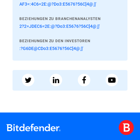
AF3=:4C6=2E:@?Do3:E5676?56C]4@∬
BEZIEHUNGEN ZU BRANCHENANALYSTEN
2?2=JDEC6=2E:@?Do3:E5676?56C]4@∬
BEZIEHUNGEN ZU DEN INVESTOREN
:?G6DE@CDo3:E5676?56C]4@∬