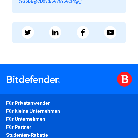
:?G6DE@CDo3:E5676?56C]4@∬
Für Privatanwender
Für kleine Unternehmen
Für Unternehmen
Für Partner
Studenten-Rabatte