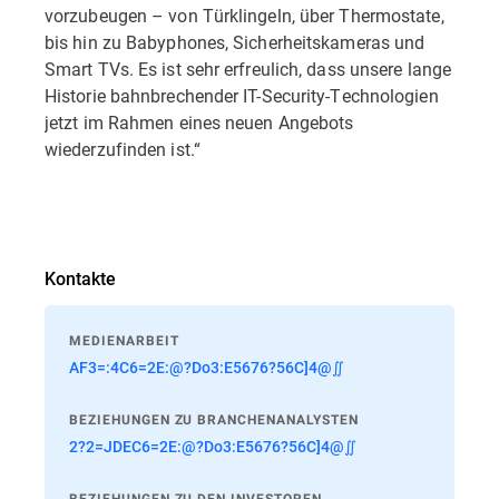
vorzubeugen – von Türklingeln, über Thermostate,
bis hin zu Babyphones, Sicherheitskameras und
Smart TVs. Es ist sehr erfreulich, dass unsere lange
Historie bahnbrechender IT-Security-Technologien
jetzt im Rahmen eines neuen Angebots
wiederzufinden ist.“
Kontakte
MEDIENARBEIT
AF3=:4C6=2E:@?Do3:E5676?56C]4@∬
BEZIEHUNGEN ZU BRANCHENANALYSTEN
2?2=JDEC6=2E:@?Do3:E5676?56C]4@∬