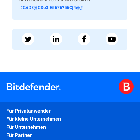
BEZIEHUNGEN ZU DEN INVESTOREN
:?G6DE@CDo3:E5676?56C]4@∬
Für Privatanwender
Für kleine Unternehmen
Für Unternehmen
Für Partner