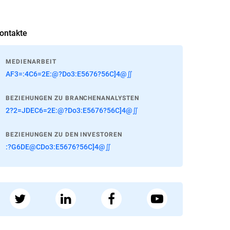
ontakte
MEDIENARBEIT
AF3=:4C6=2E:@?Do3:E5676?56C]4@∬
BEZIEHUNGEN ZU BRANCHENANALYSTEN
2?2=JDEC6=2E:@?Do3:E5676?56C]4@∬
BEZIEHUNGEN ZU DEN INVESTOREN
:?G6DE@CDo3:E5676?56C]4@∬