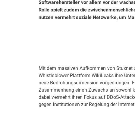
Software­hersteller vor allem vor der wac
Rolle spielt zudem die zwischenmenschlich
nutzen vermehrt soziale Netz­werke, um M
Mit dem massiven Aufkommen von Stuxnet so
Whistleblower-Plattform WikiLeaks ihre Unte
neue Bedrohungsdimension vorgedrungen. Fü
Zusammen­hang einen Zuwachs an sowohl kon
dabei vermehrt ihren Fokus auf DDoS-Attacke
gegen Institutionen zur Regelung der Internet