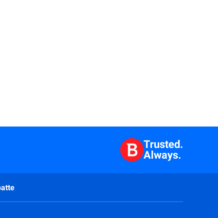
Trusted.
Always.
atte