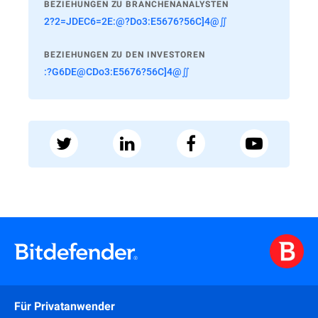
BEZIEHUNGEN ZU BRANCHENANALYSTEN
2?2=JDEC6=2E:@?Do3:E5676?56C]4@∬
BEZIEHUNGEN ZU DEN INVESTOREN
:?G6DE@CDo3:E5676?56C]4@∬
Für Privatanwender