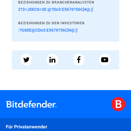
BEZIEHUNGEN ZU BRANCHENANALYSTEN
2?2=JDEC6=2E:@?Do3:E5676?56C]4@∬
BEZIEHUNGEN ZU DEN INVESTOREN
:?G6DE@CDo3:E5676?56C]4@∬
Für Privatanwender