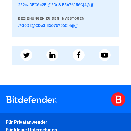
2?2=JDEC6=2E:@?Do3:E5676?56C]4@∬
BEZIEHUNGEN ZU DEN INVESTOREN
:?G6DE@CDo3:E5676?56C]4@∬
Für Privatanwender
Für kleine Unternehmen