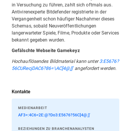
in Versuchung zu führen, zahlt sich oftmals aus.
Antivirenexperte Bitdefender registrierte in der
Vergangenheit schon häufiger Nachahmer dieses
Schemas, sobald Neuveröffentlichungen
langerwarteter Spiele, Filme, Produkte oder Services
bekannt gegeben wurden.
Gefälschte Webseite Gamekeyz
Hochauflösendes Bildmaterial kann unter
3:E5676?
56CURecjDAC6?86=\AC]4@∬
angefordert werden.
Kontakte
MEDIENARBEIT
AF3=:4C6=2E:@?Do3:E5676?56C]4@∬
BEZIEHUNGEN ZU BRANCHENANALYSTEN