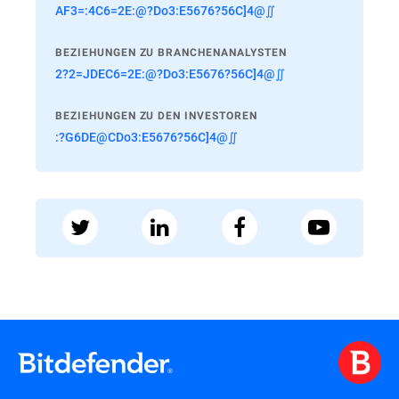
AF3=:4C6=2E:@?Do3:E5676?56C]4@∬
BEZIEHUNGEN ZU BRANCHENANALYSTEN
2?2=JDEC6=2E:@?Do3:E5676?56C]4@∬
BEZIEHUNGEN ZU DEN INVESTOREN
:?G6DE@CDo3:E5676?56C]4@∬