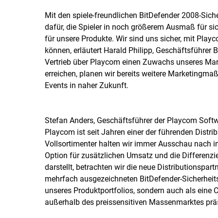
Mit den spiele-freundlichen BitDefender 2008-Sich
dafür, die Spieler in noch größerem Ausmaß für si
für unsere Produkte. Wir sind uns sicher, mit Play
können, erläutert Harald Philipp, Geschäftsführer
Vertrieb über Playcom einen Zuwachs unseres Markt
erreichen, planen wir bereits weitere Marketing
Events in naher Zukunft.
Stefan Anders, Geschäftsführer der Playcom Softw
Playcom ist seit Jahren einer der führenden Distri
Vollsortimenter halten wir immer Ausschau nach in
Option für zusätzlichen Umsatz und die Differenz
darstellt, betrachten wir die neue Distributionspa
mehrfach ausgezeichneten BitDefender-Sicherheitsl
unseres Produktportfolios, sondern auch als eine
außerhalb des preissensitiven Massenmarktes präs