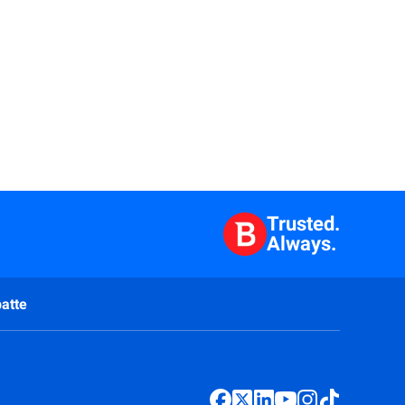
Trusted.
Always.
atte