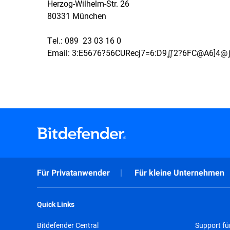
Herzog-Wilhelm-Str. 26
80331 München
Tel.: 089  23 03 16 0
Email:
3:E5676?56CURecj7=6:D9∬2?6FC@A6]4@
Für Privatanwender
Für kleine Unternehmen
Quick Links
Bitdefender Central
Support fü