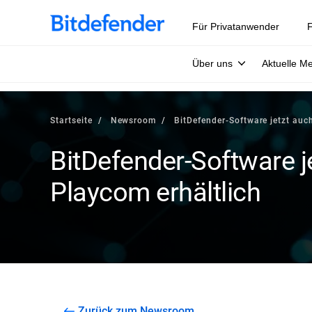
Für Privatanwender
F
Über uns
Aktuelle M
Startseite
Newsroom
BitDefender-Software jetzt auc
BitDefender-Software j
Playcom erhältlich
Zurück zum Newsroom