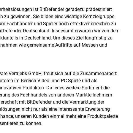
erheitslösungen ist BitDefender geradezu prädestiniert
ch zu gewinnen. Sie bilden eine wichtige Kernzielgruppe
com Fachhändler und Spieler noch effektiver erreichen zu
 BitDefender Deutschland. Insgesamt erwarten wir von dem
anteils in Deutschland. Um dieses Ziel langfristig zu
maßnahmen wie gemeinsame Auftritte auf Messen und
are Vertriebs GmbH, freut sich auf die Zusammenarbeit:
butoren im Bereich Video- und PC-Spiele und als
novativen Produkten. Da jedes weitere Sortiment die
ierung des Fachhandels von anderen Marktteilnehmern
rtnerschaft mit BitDefender und die Vermarktung der
ösungen nicht nur als eine interessante Erweiterung
 Chance, unseren Kunden einmal mehr eine Produktpalette
entieren zu können.