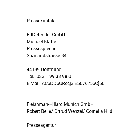
Pressekontakt:
BitDefender GmbH
Michael Klatte
Pressesprecher
Saarlandstrasse 84
44139 Dortmund
Tel.: 0231  99 33 98 0
E-Mail:
AC6DD6URecj3:E5676?56C]56
Fleishman-Hillard Munich GmbH
Robert Belle/ Ortrud Wenzel/ Cornelia Hild
Presseagentur