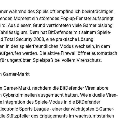
ner während des Spiels oft empfindlich beeinträchtigen.
denden Moment ein störendes Pop-up-Fenster aufspringt
ird. Aus diesem Grund verzichteten viele Gamer bislang
ahrlässig um. Dem hat BitDefender mit seinem Spiele-
nd Total Security 2008, eine praktische Lösung
an in den spielerfreundlichen Modus wechseln, in dem
ufgerufen werden. Die aktive Firewall öffnet automatisch
t für ungetrübten Spielspaß bei vollem Virenschutz.
im Gamer-Markt
den Gamer-Markt, nachdem die BitDefender Virenlabore
n Cyberkriminellen ausgemacht hatten. Wie aktuelle Viren-
ie Integration des Spiele-Modus in die BitDefender
ectronic Sports League - einer der wichtigsten E-Gamer-
d die Stützpfeiler des Engagements im wachstumsstarken