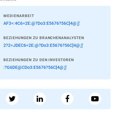
MEDIENARBEIT
AF3=:4C6=2E:@?Do3:E5676?56C]4@∬
BEZIEHUNGEN ZU BRANCHENANALYSTEN
2?2=JDEC6=2E:@?Do3:E5676?56C]4@∬
BEZIEHUNGEN ZU DEN INVESTOREN
:?G6DE@CDo3:E5676?56C]4@∬