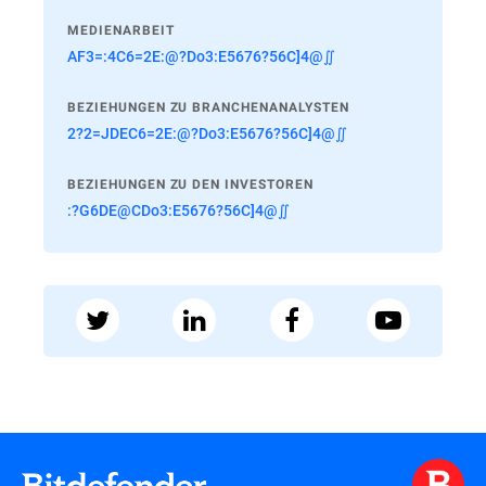
MEDIENARBEIT
AF3=:4C6=2E:@?Do3:E5676?56C]4@∬
BEZIEHUNGEN ZU BRANCHENANALYSTEN
2?2=JDEC6=2E:@?Do3:E5676?56C]4@∬
BEZIEHUNGEN ZU DEN INVESTOREN
:?G6DE@CDo3:E5676?56C]4@∬