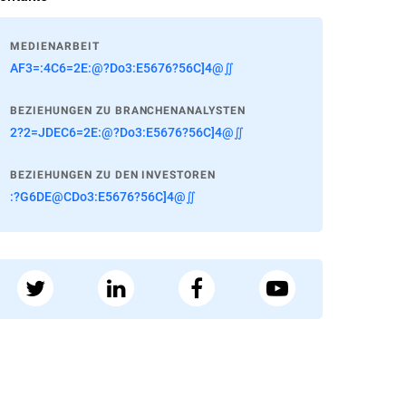
MEDIENARBEIT
AF3=:4C6=2E:@?Do3:E5676?56C]4@∬
BEZIEHUNGEN ZU BRANCHENANALYSTEN
2?2=JDEC6=2E:@?Do3:E5676?56C]4@∬
BEZIEHUNGEN ZU DEN INVESTOREN
:?G6DE@CDo3:E5676?56C]4@∬