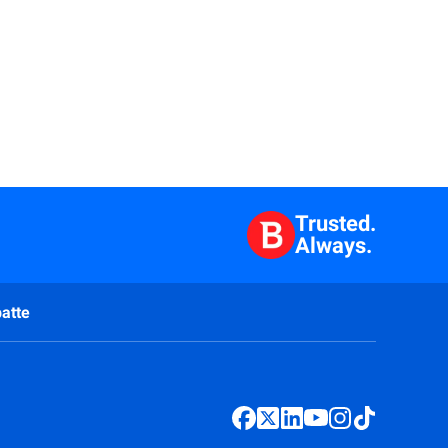
Trusted.
Always.
atte