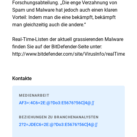
Forschungsabteilung. „Die enge Verzahnung von
Spam und Malware hat jedoch auch einen klaren
Vorteil: Indem man die eine bekämpft, bekämpft
man gleichzeitig auch die andere.“
Real-Time-Listen der aktuell grassierenden Malware
finden Sie auf der BitDefender-Seite unter:
http://www.bitdefender.com/site/VirusInfo/realTimeRepor
Kontakte
MEDIENARBEIT
AF3=:4C6=2E:@?Do3:E5676?56C]4@∬
BEZIEHUNGEN ZU BRANCHENANALYSTEN
2?2=JDEC6=2E:@?Do3:E5676?56C]4@∬