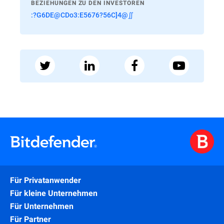
BEZIEHUNGEN ZU DEN INVESTOREN
:?G6DE@CDo3:E5676?56C]4@∬
Für Privatanwender
Für kleine Unternehmen
Für Unternehmen
Für Partner