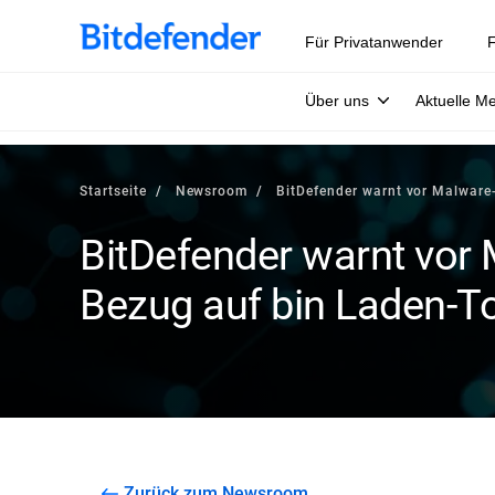
Für Privatanwender
F
Über uns
Aktuelle M
Startseite
Newsroom
BitDefender warnt vor Malware
BitDefender warnt vor 
Bezug auf bin Laden-T
Zurück zum Newsroom