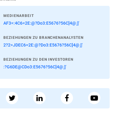
MEDIENARBEIT
AF3=:4C6=2E:@?Do3:E5676?56C]4@∬
BEZIEHUNGEN ZU BRANCHENANALYSTEN
2?2=JDEC6=2E:@?Do3:E5676?56C]4@∬
BEZIEHUNGEN ZU DEN INVESTOREN
:?G6DE@CDo3:E5676?56C]4@∬