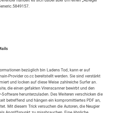
Generic.5849157.
Mails
formationen bezüglich bin Ladens Tod, kann er auf
n-Provider co.cc bereitstellt werden. Sie sind verstärkt
rt und locken auf diese Weise zahlreiche Surfer an.
bsite, die einen gefakten Virenscanner bewirbt und den
ty-Software herunterzuladen. Des Weiteren verschicken die
keit betreffend und hängen ein kompromittiertes PDF an,
et. Mit diesem Trick versuchen die Autoren, die Neugier
als Angriffspunkt zu missbrauchen. Eine ähnliche