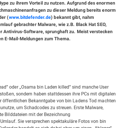
ype zu ihrem Vorteil zu nutzen. Aufgrund des enormen
Suchmaschinenanfragen zu dieser Meldung bereits enorm
der (
www.bitdefender.de
) bekannt gibt, nahm
 Umlauf gebrachter Malware, wie z.B. Black Hat SEO,
r Antivirus-Software, sprunghaft zu. Meist verstecken
hten E-Mail-Meldungen zum Thema.
ad“ oder „Osama bin Laden killed“ sind manche User
stoßen, sondern haben stattdessen ihre PCs mit digitalen
er öffentlichen Bekanntgabe von bin Ladens Tod machten
unutze, um Schadcodes zu streuen. Erste Malware,
te Bilddateien mit der Bezeichnung
 Umlauf. Sie versprechen spektakuläre Fotos von bin
efender handelt es sich dabei aber um einen „Ableger“