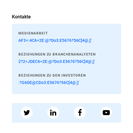
Kontakte
MEDIENARBEIT
AF3=:4C6=2E:@?Do3:E5676?56C]4@∬
BEZIEHUNGEN ZU BRANCHENANALYSTEN
2?2=JDEC6=2E:@?Do3:E5676?56C]4@∬
BEZIEHUNGEN ZU DEN INVESTOREN
:?G6DE@CDo3:E5676?56C]4@∬