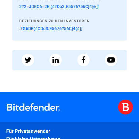
2?2=JDEC6=2E:@?Do3:E5676?56C]4@∬
BEZIEHUNGEN ZU DEN INVESTOREN
:?G6DE@CDo3:E5676?56C]4@∬
Für Privatanwender