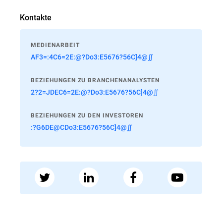
Kontakte
MEDIENARBEIT
AF3=:4C6=2E:@?Do3:E5676?56C]4@∬
BEZIEHUNGEN ZU BRANCHENANALYSTEN
2?2=JDEC6=2E:@?Do3:E5676?56C]4@∬
BEZIEHUNGEN ZU DEN INVESTOREN
:?G6DE@CDo3:E5676?56C]4@∬